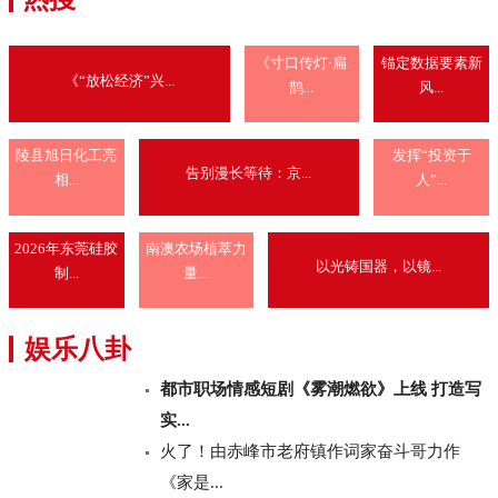
《寸口传灯·扁
锚定数据要素新
《“放松经济”兴...
鹊...
风...
陵县旭日化工亮
发挥“投资于
告别漫长等待：京...
相...
人”...
2026年东莞硅胶
南澳农场植萃力
以光铸国器，以镜...
制...
量...
娱乐八卦
都市职场情感短剧《雾潮燃欲》上线 打造写
实...
火了！由赤峰市老府镇作词家奋斗哥力作
《家是...