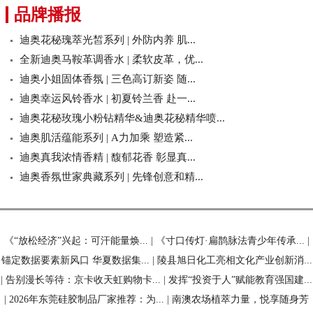
品牌播报
迪奥花秘瑰萃光皙系列 | 外防内养 肌...
全新迪奥马鞍革调香水 | 柔软皮革，优...
迪奥小姐固体香氛 | 三色高订新姿 随...
迪奥幸运风铃香水 | 初夏铃兰香 赴一...
迪奥花秘玫瑰小粉钻精华&迪奥花秘精华喷...
迪奥肌活蕴能系列 | A力加乘 塑造紧...
迪奥真我浓情香精 | 馥郁花香 彰显真...
迪奥香氛世家典藏系列 | 先锋创意和精...
《“放松经济”兴起：可汗能量焕...
|
《寸口传灯·扁鹊脉法青少年传承...
|
锚定数据要素新风口 华夏数据集...
|
陵县旭日化工亮相文化产业创新消...
|
告别漫长等待：京卡收天虹购物卡...
|
发挥“投资于人”赋能教育强国建...
|
2026年东莞硅胶制品厂家推荐：为...
|
南澳农场植萃力量，悦享随身芳