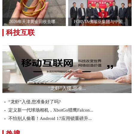
2026年天津黄金回收去哪...
FORVIA佛瑞亚集团与中国...
科技互联
“龙虾”入侵,您准...
“龙虾”入侵,您准备好了吗?
定义新一代球场相机，XbotGo猎鹰Falcon...
不怕别人偷看！Android 17应用锁重磅升...
热搜