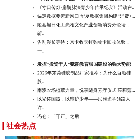
《寸口传灯·扁鹊脉法青少年传承纪实》活动在...
锚定数据要素新风口 华夏数据集团构建“消费+...
陵县旭日化工亮相文化产业创新消费分论坛，
斩...
告别漫长等待：京卡收天虹购物卡回收体验，
一...
发挥“投资于人”赋能教育强国建设的强大势能
2026年东莞硅胶制品厂家推荐：为什么百顺硅
胶...
南澳农场植萃力量，悦享随身芳疗仪式 茱莉蔻...
以光铸国器，以镜护少年——民族光学领路人
许...
冯仑：「守正」之后
社会热点