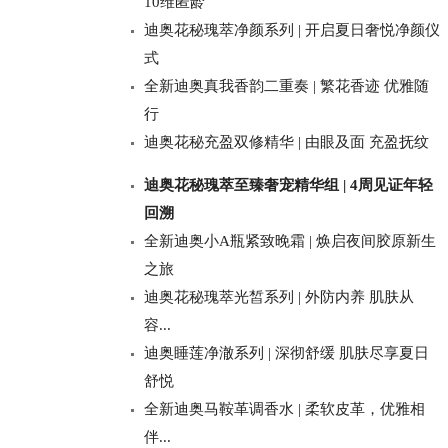
10维匿龄
迪奥花秘瑰萃净颜系列 | 开启夏日奢悦净颜仪
式
全新迪奥真我香韵二重奏 | 繁花香迹 优雅随
行
迪奥花秘充盈双修精华 | 由眼及面 充盈抚纹
迪奥花秘瑰萃至臻奢宠精华组 | 4周见证年轻
回溯
全新迪奥小A瓶紧致晚霜 | 焕启夜间胶原新生
之旅
迪奥花秘瑰萃光皙系列 | 外防内养 肌肤从
容...
迪奥睡莲净澈系列 | 深彻舒缓 肌肤尽享夏日
舒悦
全新迪奥马鞍革调香水 | 柔软皮革，优雅相
伴...