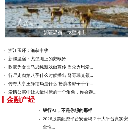
新疆温宿：戈壁滩上...
浙江玉环：渔获丰收
新疆温宿：戈壁滩上的鹅喉羚
欧豪为女友马思纯新戏做宣传 当众秀恩爱...
行尸走肉第八季什么时候播出 弩哥瑞克领...
传奇大亨王静结局是什么 扮演者郭子千个...
爱情公寓中让人最讨厌的一个角色，你会选...
金融产经
银行AI，不是你想的那样
2026股票配资平台安全吗？十大平台真实安
全性...