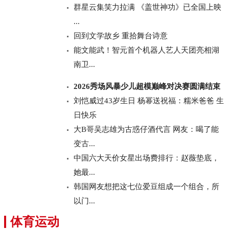
群星云集笑力拉满 《盖世神功》已全国上映
...
回到文学故乡 重拾舞台诗意
能文能武！智元首个机器人艺人天团亮相湖
南卫...
2026秀场风暴少儿超模巅峰对决赛圆满结束
刘恺威过43岁生日 杨幂送祝福：糯米爸爸 生
日快乐
大B哥吴志雄为古惑仔酒代言 网友：喝了能
变古...
中国六大天价女星出场费排行：赵薇垫底，
她最...
韩国网友想把这七位爱豆组成一个组合，所
以门...
体育运动