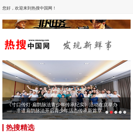
您好，欢迎来到热搜中国网！
《寸口传灯·扁鹊脉法青少年传承纪实》活动在京举办
——非遗扁鹊脉法开启青少年活态传承新篇章
热搜精选