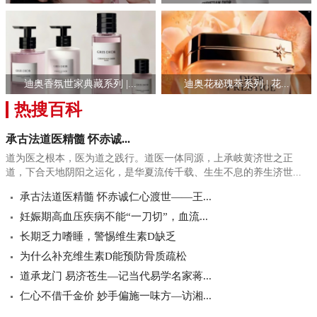
迪奥香氛世家典藏系列 |...
迪奥花秘瑰萃系列 | 花...
热搜百科
承古法道医精髓 怀赤诚...
道为医之根本，医为道之践行。道医一体同源，上承岐黄济世之正
道，下合天地阴阳之运化，是华夏流传千载、生生不息的养生济世...
承古法道医精髓 怀赤诚仁心渡世——王...
妊娠期高血压疾病不能“一刀切”，血流...
长期乏力嗜睡，警惕维生素D缺乏
为什么补充维生素D能预防骨质疏松
道承龙门 易济苍生—记当代易学名家蒋...
仁心不借千金价 妙手偏施一味方—访湘...