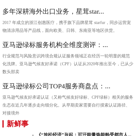
多年深耕海外出口业务，星茸star...
2017 年成立的浙江创惠医疗，携手旗下品牌星茸 starfur，同步运营宠
物清凉用品等产品线，面向欧美、日韩、东南亚等地区供货。
亚马逊绿标服务机构全维度测评：...
行业规范与风险意识跨境合规认证服务领域正在经历一轮明显的规范
化洗牌。亚马逊气候友好承诺（CPF）认证从2020年推出至今，已从少
数头部卖
亚马逊绿标公司TOP4服务商盘点：...
亚马逊气候友好承诺认证（又称气候友好绿标、CPF绿标）相关的服务
生态在近几年逐步走向细分化。从早期卖家需要自行摸索认证路径、
对接境外
新鲜事
《“放松经济”兴起：可汗能量焕能舱受都市人...