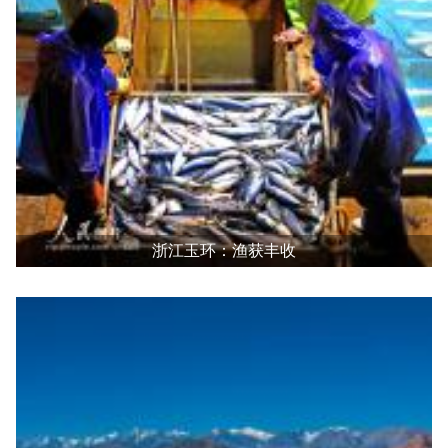
浙江玉环：渔获丰收