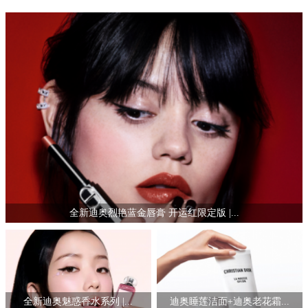
全新迪奥烈艳蓝金唇膏 开运红限定版 |...
全新迪奥魅惑香水系列 |...
迪奥睡莲洁面+迪奥老花霜...